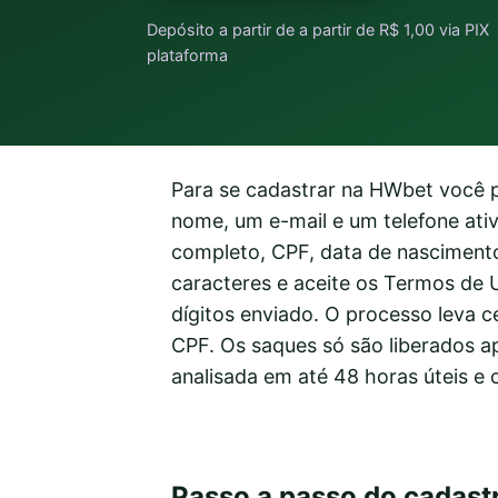
Depósito a partir de a partir de R$ 1,00 via P
plataforma
Para se cadastrar na HWbet você p
nome, um e-mail e um telefone ativ
completo, CPF, data de nascimento
caracteres e aceite os Termos de U
dígitos enviado. O processo leva c
CPF. Os saques só são liberados a
analisada em até 48 horas úteis e 
Passo a passo do cadast