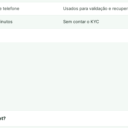
e telefone
Usados para validação e recupe
minutos
Sem contar o KYC
et?