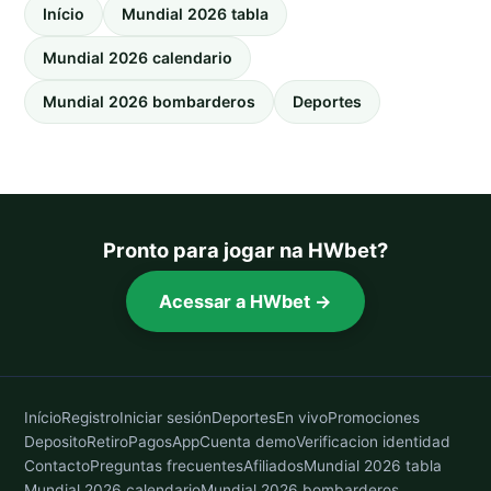
Início
Mundial 2026 tabla
Mundial 2026 calendario
Mundial 2026 bombarderos
Deportes
Pronto para jogar na HWbet?
Acessar a HWbet →
Início
Registro
Iniciar sesión
Deportes
En vivo
Promociones
Deposito
Retiro
Pagos
App
Cuenta demo
Verificacion identidad
Contacto
Preguntas frecuentes
Afiliados
Mundial 2026 tabla
Mundial 2026 calendario
Mundial 2026 bombarderos