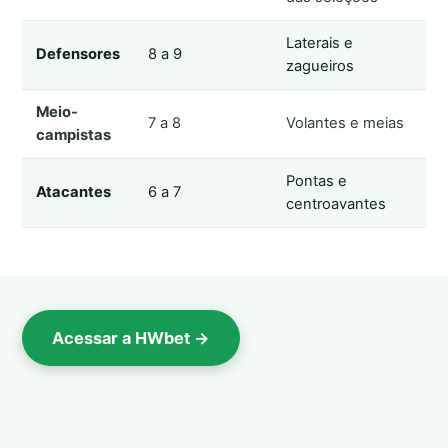
Laterais e
Defensores
8 a 9
zagueiros
Meio-
7 a 8
Volantes e meias
campistas
Pontas e
Atacantes
6 a 7
centroavantes
Acessar a HWbet →