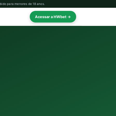
ibido para menores de 18 anos.
Acessar a HWbet →