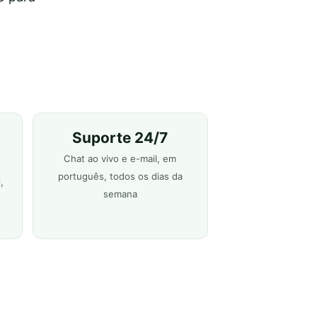
Suporte 24/7
Chat ao vivo e e-mail, em
português, todos os dias da
,
semana