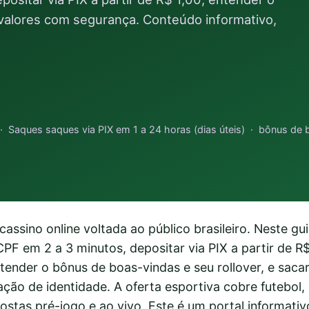
valores com segurança. Conteúdo informativo,
IX · Saques saques via PIX em 1 a 24 horas (dias úteis) · bônus de
ssino online voltada ao público brasileiro. Neste gu
F em 2 a 3 minutos, depositar via PIX a partir de R$
nder o bônus de boas-vindas e seu rollover, e sacar
ação de identidade. A oferta esportiva cobre futebol,
ostas pré-jogo e ao vivo. Este é um portal informativ