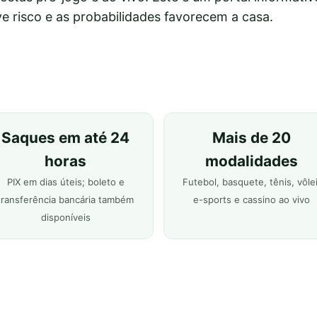
e risco e as probabilidades favorecem a casa.
Saques em até 24
Mais de 20
horas
modalidades
PIX em dias úteis; boleto e
Futebol, basquete, tênis, vôlei
transferência bancária também
e-sports e cassino ao vivo
disponíveis