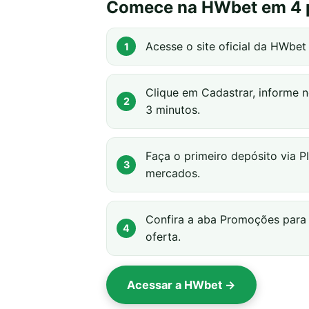
Comece na HWbet em 4 
Acesse o site oficial da HWbet
Clique em Cadastrar, informe n
3 minutos.
Faça o primeiro depósito via P
mercados.
Confira a aba Promoções para v
oferta.
Acessar a HWbet →