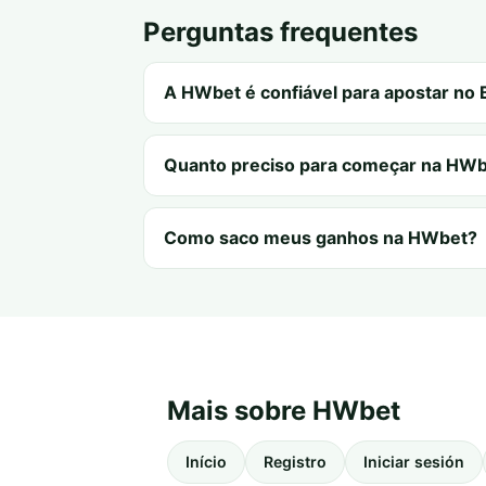
Perguntas frequentes
A HWbet é confiável para apostar no B
Quanto preciso para começar na HW
Como saco meus ganhos na HWbet?
Mais sobre HWbet
Início
Registro
Iniciar sesión