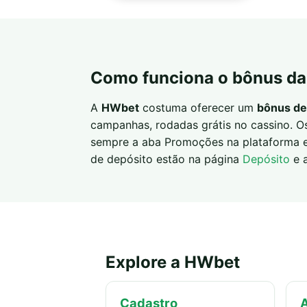
Como funciona o bônus d
A
HWbet
costuma oferecer um
bônus de
campanhas, rodadas grátis no cassino. O
sempre a aba Promoções na plataforma e l
de depósito estão na página
Depósito
e 
Explore a HWbet
Cadastro
A