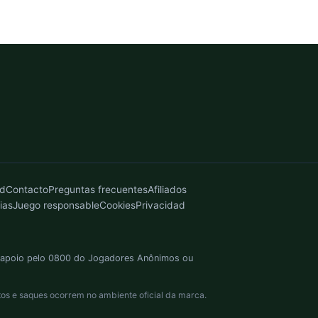
ad
Contacto
Preguntas frecuentes
Afiliados
ias
Juego responsable
Cookies
Privacidad
 apoio pelo 0800 do Jogadores Anônimos ou
os e saques ocorrem no ambiente oficial da marca.